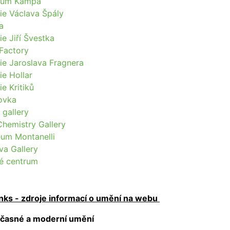
um Kampa
ie Václava Špály
a
ie Jiří Švestka
Factory
ie Jaroslava Fragnera
ie Hollar
ie Kritiků
ovka
 gallery
hemistry Gallery
um Montanelli
va Gallery
é centrum
inks - zdroje informací o umění na webu
učasné a moderní umění