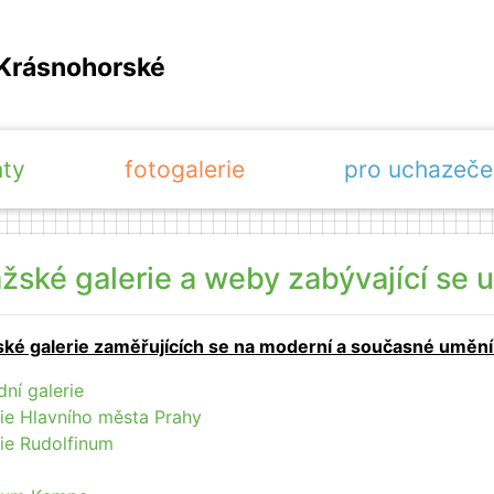
Krásnohorské
nty
fotogalerie
pro uchazeče
ažské galerie a weby zabývající se
ké galerie zaměřujících se na moderní a současné umění a
ní galerie
ie Hlavního města Prahy
ie Rudolfinum