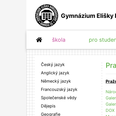
Gymnázium Elišky 
škola
pro stude
Pr
Český jazyk
Anglický jazyk
Německý jazyk
Pražs
Francouzský jazyk
Národ
Společenské vědy
Galer
Galer
Dějepis
DOX
Geografie