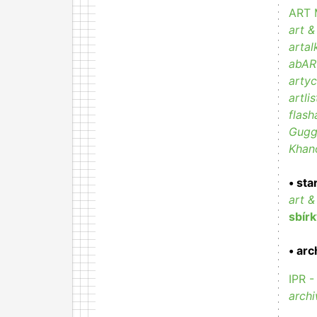
ART 
art &
artal
abAR
artyc
artlis
flash
Gugge
Khan
• sta
art &
sbírk
• arc
IPR -
arch