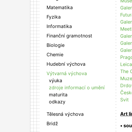
Muse
Matematika
Galer
Futur
Fyzika
Galer
Informatika
Meet
Finanční gramotnost
Galer
Galer
Biologie
Galer
Chemie
Prag
Hudební výchova
Leica
The C
Výtvarná výchova
Muze
výuka
Drdo
zdroje informací o umění
Česk
maturita
Svit
odkazy
Art l
Tělesná výchova
Bridž
• so