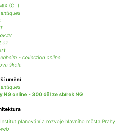
MIX (ČT)
 antiques
k
T
ok.tv
t.cz
art
nheim - collection online
ova škola
rší umění
 antiques
y NG online - 300 děl ze sbírek NG
hitektura
 Institut plánování a rozvoje hlavního města Prahy
iweb