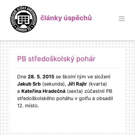
články úspěchů
PB středoškolský pohár
Dne
28. 5. 2015
se školní tým ve složení
Jakub Srb
(sekunda),
Jiří Rajtr
(kvarta)
a
Kateřina Hradečná
(sexta) zúčastnil PB
středoškolského poháhu v golfu a obsadil
12. místo.