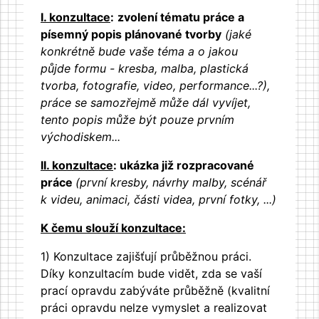
I. konzultace
:
​​​​​​
zvolení tématu práce a
písemný popis plánované tvorby
(jaké
konkrétně bude vaše téma a o jakou
půjde formu - kresba, malba, plastická
tvorba, fotografie, video, performance...?),
práce se samozřejmě může dál vyvíjet,
tento popis může být pouze prvním
východiskem...
II. konzultace
: ukázka již rozpracované
práce
(první kresby, návrhy malby, scénář
k videu, animaci, části videa, první fotky, ...)
K čemu slouží konzultace:
1) Konzultace zajišťují průběžnou práci.
Díky konzultacím bude vidět, zda se vaší
prací opravdu zabýváte průběžně (kvalitní
práci opravdu nelze vymyslet a realizovat