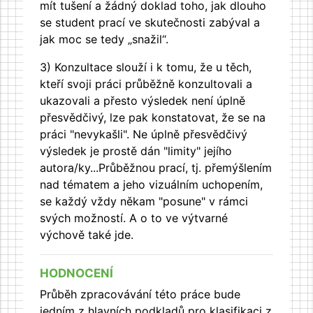
mít tušení a žádný doklad toho, jak dlouho
se student prací ve skutečnosti zabýval a
jak moc se tedy „snažil“.
3) Konzultace slouží i k tomu, že u těch,
kteří svoji práci průběžně konzultovali a
ukazovali a přesto výsledek není úplně
přesvědčivý, lze pak konstatovat, že se na
práci "nevykašli". Ne úplně přesvědčivý
výsledek je prostě dán "limity" jejího
autora/ky...Průběžnou prací, tj. přemýšlením
nad tématem a jeho vizuálním uchopením,
se každý vždy někam "posune" v rámci
svých možností. A o to ve výtvarné
výchově také jde.
HODNOCENÍ
Průběh zpracovávání této práce bude
jedním z hlavních podkladů pro klasifikaci z