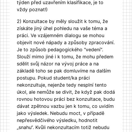
týden před uzavřením klasifikace, je to
vždy poznat!)
2) Konzultace by měly sloužit k tomu, že
získáte jiný úhel pohledu na vaše téma a
práci. Ve vzájemném dialogu se mohou
objevit nové nápady a způsoby zpracování.
Je to způsob pedagogického "vedení".
Slouží mimo jiné i k tomu, že mohu předem
sdělit svůj názor na vývoj práce a na
základě toho se pak domluvíme na dalším
postupu. Pokud student/ka práci
nekonzultuje, nejenže tedy nesplní tento
úkol, ale nemůže se divit, že když pak dodá
rovnou hotovou práci bez konzultace, budu
dávat zpětnou vazbu jen k tomu, co uvidím
jako výsledek. Nebudu moct, v případě
nepřesvědčivého výsledku, hodnotit
„snahu“. Kvůli nekonzultacím totiž nebudu