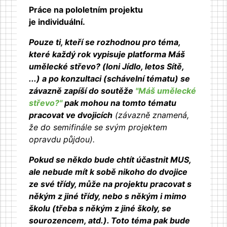
Práce na pololetním projektu
je individuální.
Pouze ti, kteří se rozhodnou pro téma,
které každý rok vypisuje platforma Máš
umělecké střevo? (loni Jídlo, letos Sítě,
...) a po konzultaci (schávelní tématu) se
závazně zapíší do soutěže
"Máš umělecké
střevo?"
pak mohou na tomto tématu
pracovat ve dvojicích
(závazně znamená,
že do semifinále se svým projektem
opravdu půjdou).
Pokud se někdo bude chtít účastnit MUS,
ale nebude mít k sobě nikoho do dvojice
ze své třídy, může na projektu pracovat s
někým z jiné třídy, nebo s někým i mimo
školu (třeba s někým z jiné školy, se
sourozencem, atd.). Toto téma pak bude