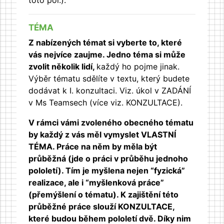
toto pol.).
TÉMA
Z nabízených témat si vyberte to, které
vás nejvíce zaujme.
Jedno téma si může
zvolit několik lidí,
každý ho pojme jinak.
Výběr tématu sdělíte v textu, který budete
dodávat k I. konzultaci. Viz. úkol v ZADÁNÍ
v Ms Teamsech (více viz. KONZULTACE).
V rámci vámi zvoleného obecného tématu
by každý z vás měl vymyslet VLASTNÍ
TÉMA. Práce na něm by měla být
průběžná (jde o práci v průběhu jednoho
pololetí). Tím je myšlena nejen “fyzická”
realizace, ale i “myšlenková práce”
(přemýšlení o tématu). K zajištění této
průběžné práce slouží KONZULTACE,
které budou během pololetí dvě. Díky nim